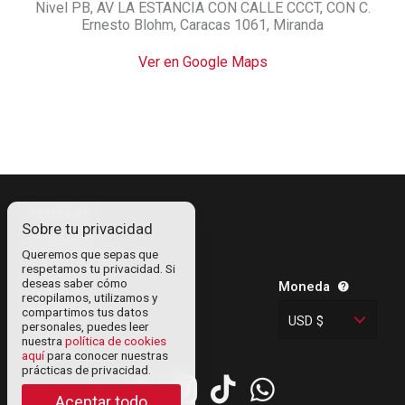
Nivel PB, AV LA ESTANCIA CON CALLE CCCT, CON C.
Ernesto Blohm, Caracas 1061, Miranda
Ver en Google Maps
Acerca de
Sobre tu privacidad
Contáctanos
Queremos que sepas que
Información legal
respetamos tu privacidad. Si
deseas saber cómo
Política de
Moneda
recopilamos, utilizamos y
privacidad
compartimos tus datos
USD $
personales, puedes leer
Cookies
nuestra
política de cookies
aquí
para conocer nuestras
prácticas de privacidad.
Aceptar todo