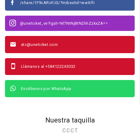
/share/1F9cARoFJG/?mibextid=wwXIfr
@uneticket_ve?igsh=MTNtNjBtN2hhZzkxZA==
atc@uneticket.com
Llámanos al +584122243032
Escríbenos por WhatsApp
Nuestra taquilla
C.C.C.T.