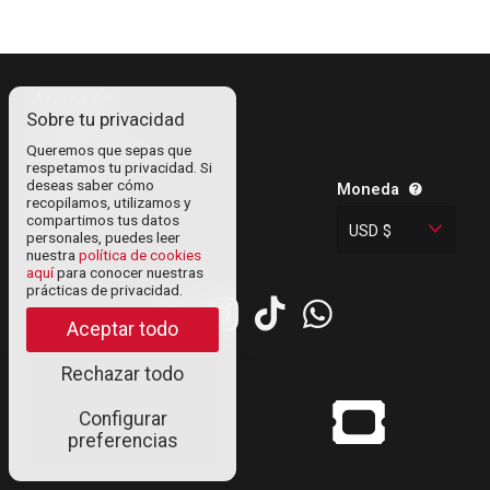
Acerca de
Sobre tu privacidad
Contáctanos
Queremos que sepas que
Información legal
respetamos tu privacidad. Si
deseas saber cómo
Política de
Moneda
recopilamos, utilizamos y
privacidad
compartimos tus datos
USD $
personales, puedes leer
Cookies
nuestra
política de cookies
aquí
para conocer nuestras
prácticas de privacidad.
Aceptar todo
Rechazar todo
© Uneticket
Configurar
venezuela 2019
preferencias