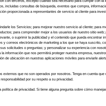
n con terceros, excepto cuando sea necesario para cumplir con la l
ios, incluidas consultas de búsqueda, eventos que compra, informació
ón proporcionada a representantes de servicio al cliente para investi
arle los Servicios; para mejorar nuestro servicio al cliente; para mejo
oductos; para comprender mejor a los usuarios de nuestro sitio web; 
ante, o suprimir la publicidad y el contenido que pueda encontrar irre
nes y correos electrónicos de marketing a los que se haya suscrito, c
a sus solicitudes o preguntas; y personalizar su experiencia con nosot
a la información que nos permitirá proteger nuestra empresa, nuestro
ción de ubicación en nuestras aplicaciones móviles para enviarle aler
os externos que no son operados por nosotros. Tenga en cuenta que n
 responsabilidad por su respeto a su privacidad.
tra política de privacidad. Si tiene alguna pregunta sobre cómo maneja